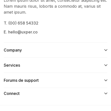
Lorem ipsum dolor sit amet, consectetur adipiscing elit.
Nam mauris risus, lobortis a commodo at, varius sit
amet ipsum.
T. (00) 658 54332
E. hello@uxper.co
Company
Services​
Forums de support
Connect​