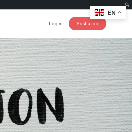
EN
Login
Post a job