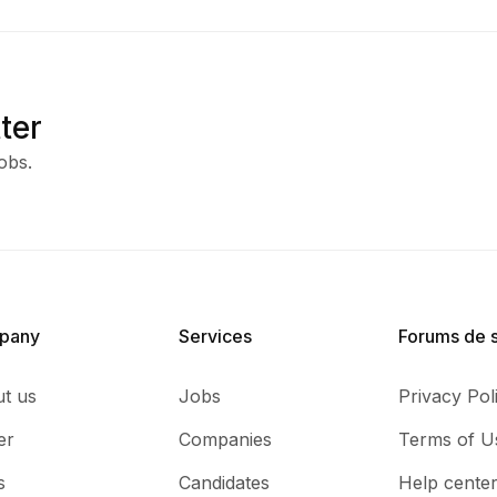
ter
obs.
pany
Services​
Forums de 
t us
Jobs
Privacy Pol
er
Companies
Terms of U
s
Candidates
Help cente