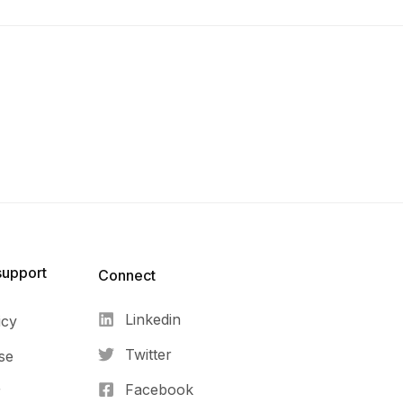
support
Connect​
Linkedin
icy
Twitter
se
Facebook
r