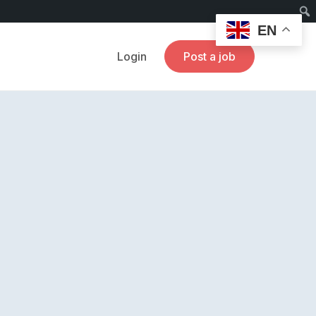
EN
Login
Post a job