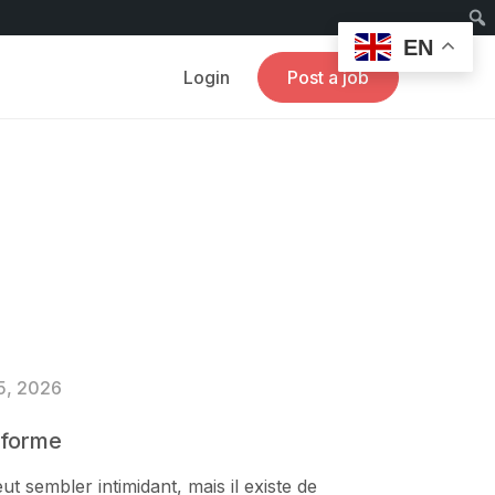
EN
Login
Post a job
5, 2026
teforme
t sembler intimidant, mais il existe de