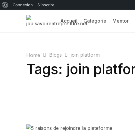
Connexion
S'inscrire
Accueil
Categorie
Mentor
Blogs
join platform
Home
Tags: join platf