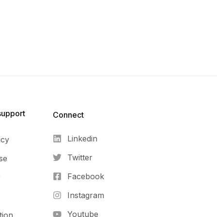
support
Connect​
Linkedin
icy
Twitter
se
Facebook
r
Instagram
Youtube
tion