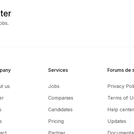
ter
obs.
pany
Services​
Forums de 
t us
Jobs
Privacy Pol
er
Companies
Terms of U
s
Candidates
Help cente
s
Pricing
Updates
act
Partner
Documenta