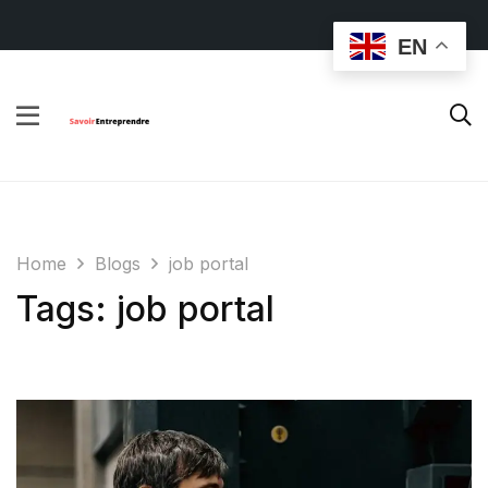
EN
Home
Blogs
job portal
Tags: job portal