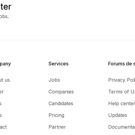
ter
obs.
pany
Services​
Forums de 
t us
Jobs
Privacy Pol
er
Companies
Terms of U
s
Candidates
Help cente
s
Pricing
Updates
act
Partner
Documenta