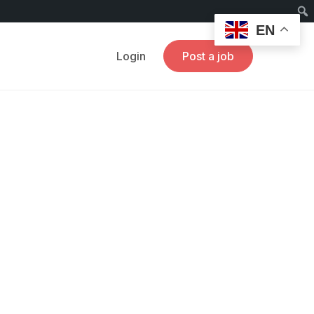
EN
Login
Post a job