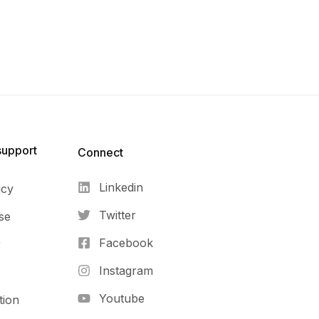
support
Connect​
Linkedin
icy
Twitter
se
Facebook
r
Instagram
Youtube
tion