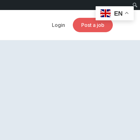
EN
Login
Post a job