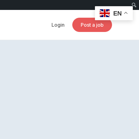
EN
Login
Post a job