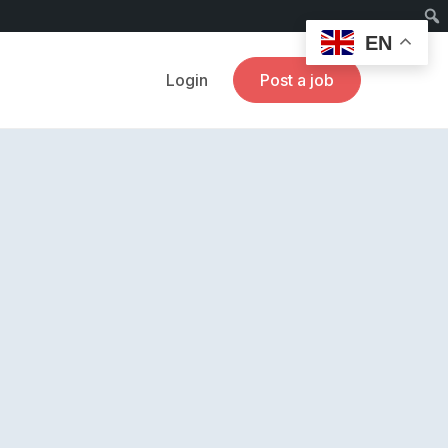
EN
Login
Post a job