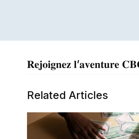
𝐑𝐞𝐣𝐨𝐢𝐠𝐧𝐞𝐳 𝐥’𝐚𝐯𝐞𝐧𝐭𝐮𝐫𝐞 𝐂
Related Articles