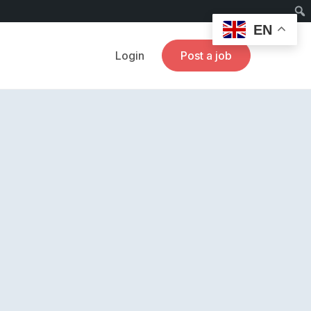
EN
Login
Post a job